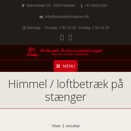
Spånnebæk 20 - 4300 Holbæk
+45 59431382
info@autosadelmageren.dk
Mandag – Torsdag: 7.30-16.30 - Fredag: 7.30-14.30
Facebook
Twitter
MENU
Himmel / loftbetræk på
stænger
Viser 1 resultat